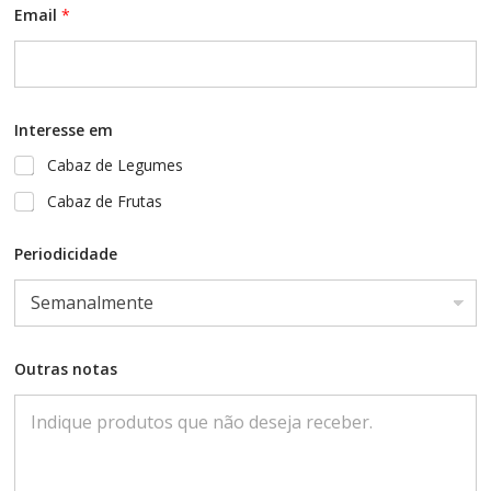
Email
*
Interesse em
Cabaz de Legumes
Cabaz de Frutas
Periodicidade
P
Outras notas
e
r
i
o
d
i
c